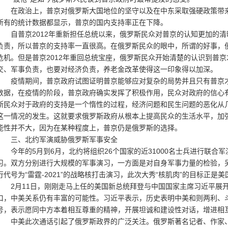
在政治上，普京对俄罗斯大国地位的坚守以及在中东采取强硬政策带来
所有的统计数据都显示，普京的国内支持率正在下降。
自普京2012年重新担任总统以来，俄罗斯民众对普京的认知更加的清晰
负责，所以普京的支持率一直很高。在俄罗斯民众的眼中，所谓的好事，
危机。但是普京2012年重回总统宝座，俄罗斯民众开始清楚的认识到普
交、军事负责，也要对经济负责，养老金改革使得这一印象得以加深。
疫情期间，普京政府试图证明普京能够应对复杂的局势并且只有普京才能
数据，在疫情的阶段，普京政府确实发挥了积极作用，民众对政府的信心
斯民众对于政府的支持是一个惰性的过程，经济问题和民生问题的恶化从
这一情况的发生。这就要求俄罗斯政府从根本上提高民众的生活水平，加强
能性并不大，因为在某种程度上，普京仍是俄罗斯的选择。
三、北约军演威胁俄罗斯军事安全
今年的5月到6月，北约将组织26个国家的近31000名士兵进行联合军演
习。双方分别进行大规模的军事演习，一方面是对自身军事力量的检验，
行代号为“雷霆-2021”的战略核打击演习，此次大秀“核肌肉”的目标正是
2月11日，刚刚走马上任的美国新总统拜登与中国国家主席习近平展开
口，中美关系仍有丰富的可能性。习近平表示，历史表明中美和则两利、
号，表示愿同中方本着相互尊重的精神，开展坦诚和建设性对话，增进相互
中美此次通话引起了俄罗斯政界的广泛关注。俄罗斯著名记者、作家、