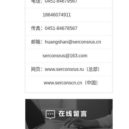
电话：0451-84679567
18646074911
传真：0451-84678567
邮箱：huangshan@serconsrus.cn
serconsrus@163.com
网页：www.serconsrus.ru（总部）
www.serconscn.cn（中国）