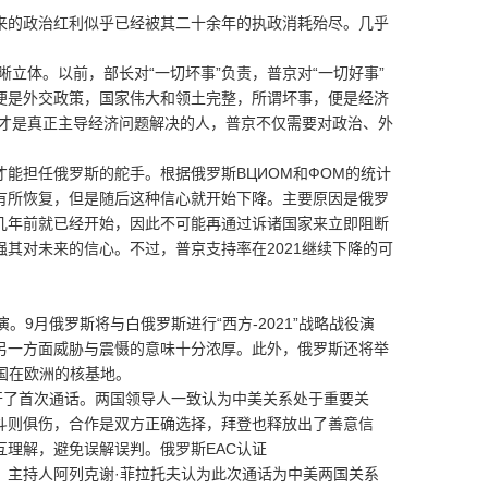
的政治红利似乎已经被其二十余年的执政消耗殆尽。几乎
立体。以前，部长对“一切坏事”负责，普京对“一切好事”
便是外交政策，国家伟大和领土完整，所谓坏事，便是经济
京才是真正主导经济问题解决的人，普京不仅需要对政治、外
担任俄罗斯的舵手。根据俄罗斯ВЦИОМ和ФОМ的统计
有所恢复，但是随后这种信心就开始下降。主要原因是俄罗
几年前就已经开始，因此不可能再通过诉诸国家来立即阻断
其对未来的信心。不过，普京支持率在2021继续下降的可
。9月俄罗斯将与白俄罗斯进行“西方-2021”战略战役演
另一方面威胁与震慑的意味十分浓厚。此外，俄罗斯还将举
美国在欧洲的核基地。
了首次通话。两国领导人一致认为中美关系处于重要关
斗则俱伤，合作是双方正确选择，拜登也释放出了善意信
理解，避免误解误判。俄罗斯EAC认证
主持人阿列克谢·菲拉托夫认为此次通话为中美两国关系