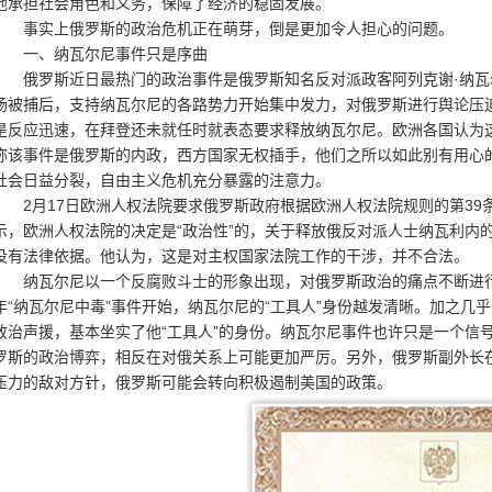
地承担社会角色和义务，保障了经济的稳固发展。
事实上俄罗斯的政治危机正在萌芽，倒是更加令人担心的问题。
一、纳瓦尔尼事件只是序曲
俄罗斯近日最热门的政治事件是俄罗斯知名反对派政客阿列克谢·纳瓦尔
场被捕后，支持纳瓦尔尼的各路势力开始集中发力，对俄罗斯进行舆论压
是反应迅速，在拜登还未就任时就表态要求释放纳瓦尔尼。欧洲各国认为
称该事件是俄罗斯的内政，西方国家无权插手，他们之所以如此别有用心
社会日益分裂，自由主义危机充分暴露的注意力。
2月17日欧洲人权法院要求俄罗斯政府根据欧洲人权法院规则的第39
示，欧洲人权法院的决定是“政治性”的，关于释放俄反对派人士纳瓦利内
没有法律依据。他认为，这是对主权国家法院工作的干涉，并不合法。
纳瓦尔尼以一个反腐败斗士的形象出现，对俄罗斯政治的痛点不断进行
年“纳瓦尔尼中毒”事件开始，纳瓦尔尼的“工具人”身份越发清晰。加之
政治声援，基本坐实了他“工具人”的身份。纳瓦尔尼事件也许只是一个信
罗斯的政治博弈，相反在对俄关系上可能更加严厉。另外，俄罗斯副外长
压力的敌对方针，俄罗斯可能会转向积极遏制美国的政策。