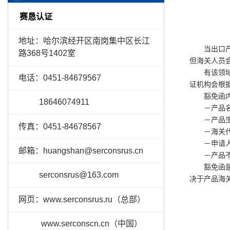
赛恳认证
地址：
哈尔滨经开区南岗集中区长江
当出口产品
路368号1402室
但海关人员
有该领域资
电话：0451-84679567
证机构会根
豁免函内
18646074911
－产品名
－产品生
传真：0451-84678567
－海关代
－申请人
邮箱：huangshan@serconsrus.cn
－产品不属
豁免函是向
serconsrus@163.com
决于产品海
网页：www.serconsrus.ru（总部）
www.serconscn.cn（中国）