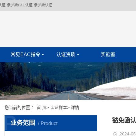
认证
俄罗斯EAC认证
俄罗斯认证
常见EAC指令
认证资质
实验室
您当前的位置 ：
首 页
>
认证样本
>
详情
P
豁免函
业务范围
Product
2024-06